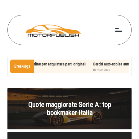
Skip
to
content
M
o
t
place online per acquistare parti originali
Cerchi auto-ecoles autour de moi? Scopri l’
Breakings
10 mars 2025
o
r
p
Quote maggiorate Serie A: top
u
bookmaker Italia
bl
is